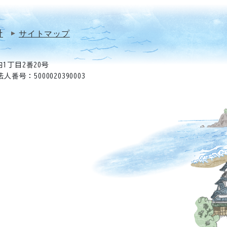
針
サイトマップ
1丁目2番20号
法人番号：5000020390003