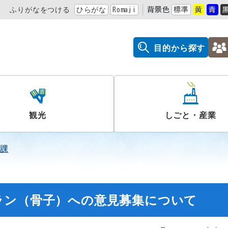
ふりがなをつける
ひらがな
Romaji
背景色
標準
黄
青
目的から探す
観光
しごと・産業
課
ラン（骨子）への意見募集について