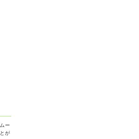
ムー
とが