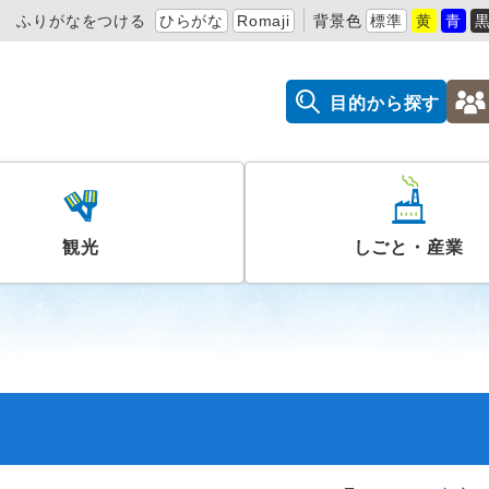
ふりがなをつける
ひらがな
Romaji
背景色
標準
黄
青
目的から探す
観光
しごと・産業