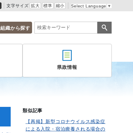
黒
文字サイズ
拡大
標準
縮小
Select Language
▼
組織から探す
県政情報
類似記事
【再掲】新型コロナウイルス感染症
による入院・宿泊療養される場合の