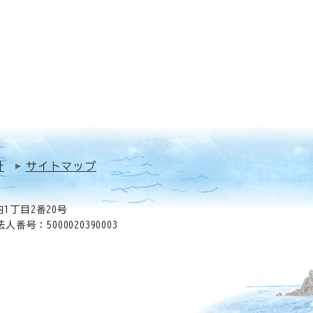
針
サイトマップ
1丁目2番20号
法人番号：5000020390003