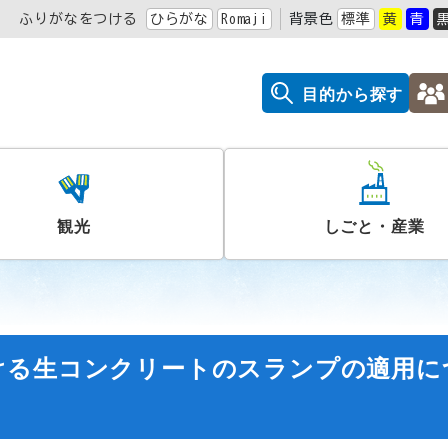
ふりがなをつける
ひらがな
Romaji
背景色
標準
黄
青
目的から探す
観光
しごと・産業
ける生コンクリートのスランプの適用に