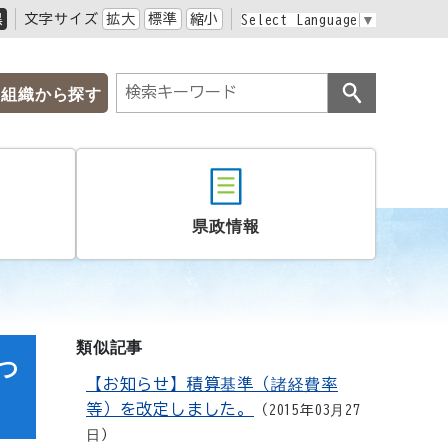
黒
文字サイズ
拡大
標準
縮小
Select Language
▼
組織から探す
県政情報
類似記事
つ
【お知らせ】積算基準（諸経費率
等）を改定しました。
2015年03月27
日