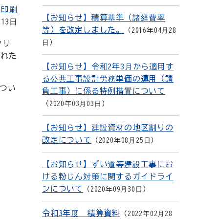
を印刷
【お知らせ】積算基準（諸経費率
月13日
等）を改定しました。
2016年04月28
日
クリ
された
【お知らせ】令和2年3月から適用す
る公共工事設計労務単価の運用（請
つい
負工事）に係る特例措置について
2020年03月03日
【お知らせ】建設資材の地区割りの
改定について
2020年08月25日
【お知らせ】ずい道等建設工事にお
ける粉じん対策に関するガイドライ
ンについて
2020年09月30日
令和3年度 積算資料
2022年02月28