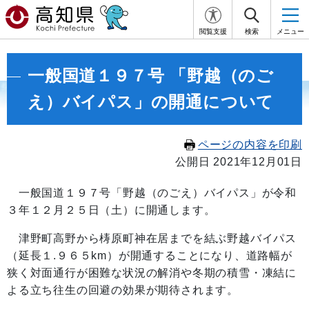
閲覧支援
検索
メニュー
一般国道１９７号 「野越（のご
え）バイパス」の開通について
ページの内容を印刷
公開日 2021年12月01日
一般国道１９７号「野越（のごえ）バイパス」が令和
３年１２月２５日（土）に開通します。
津野町高野から梼原町神在居までを結ぶ野越バイパス
（延長１.９６５km）が開通することになり、道路幅が
狭く対面通行が困難な状況の解消や冬期の積雪・凍結に
よる立ち往生の回避の効果が期待されます。