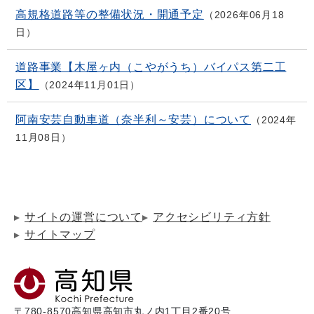
高規格道路等の整備状況・開通予定
2026年06月18
日
道路事業【木屋ヶ内（こやがうち）バイパス第二工
区】
2024年11月01日
阿南安芸自動車道（奈半利～安芸）について
2024年
11月08日
サイトの運営について
アクセシビリティ方針
サイトマップ
〒780-8570
高知県高知市丸ノ内1丁目2番20号