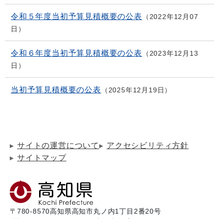
令和５年度当初予算見積概要の公表
2022年12月07
日
令和６年度当初予算見積概要の公表
2023年12月13
日
当初予算見積概要の公表
2025年12月19日
サイトの運営について
アクセシビリティ方針
サイトマップ
〒780-8570
高知県高知市丸ノ内1丁目2番20号