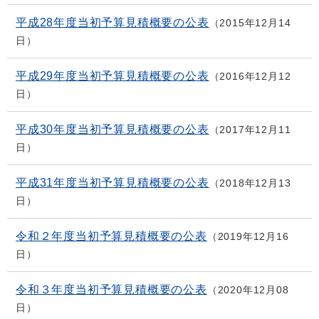
平成28年度当初予算見積概要の公表
2015年12月14
日
平成29年度当初予算見積概要の公表
2016年12月12
日
平成30年度当初予算見積概要の公表
2017年12月11
日
平成31年度当初予算見積概要の公表
2018年12月13
日
令和２年度当初予算見積概要の公表
2019年12月16
日
令和３年度当初予算見積概要の公表
2020年12月08
日