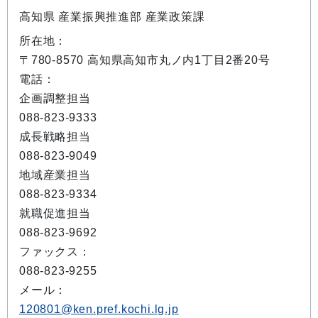
高知県 産業振興推進部 産業政策課
所在地：
〒780-8570 高知県高知市丸ノ内1丁目2番20号
電話：
企画調整担当
088-823-9333
成長戦略担当
088-823-9049
地域産業担当
088-823-9334
就職促進担当
088-823-9692
ファックス：
088-823-9255
メール：
120801@ken.pref.kochi.lg.jp