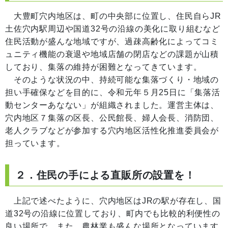
大豊町穴内地区は、町の中央部に位置し、住民自らJR
土佐穴内駅周辺や国道32号の沿線の美化に取り組むなど
住民活動が盛んな地域ですが、過疎高齢化によってコミ
ュニティ機能の衰退や地域店舗の閉店などの課題が山積
しており、集落の維持が困難となってきています。
そのような状況の中、持続可能な集落づくり・地域の
担い手確保などを目的に、令和元年５月25日に「集落活
動センターあなない」が組織されました。運営主体は、
穴内地区７集落の区長、公民館長、婦人会長、消防団、
老人クラブなどが参加する穴内地区活性化推進委員会が
担っています。
２．住民の手による直販所の設置を！
上記で述べたように、穴内地区はJRの駅が存在し、国
道32号の沿線に位置しており、町内でも比較的利便性の
良い場所で、また、農林業も盛んな場所となっています