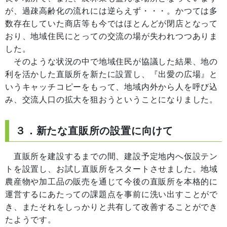
が、過疎高齢化の流れには逆らえず・・・。かつては多
数存在していた商店等も今ではほとんどが閉店となって
おり、地域住民にとっての交流の場が失われつつありま
した。
そのような状況の中で地域住民が協議した結果、地の
利を活かした直販所を新たに設置し、『出愛の広場』と
いうキャッチコピーをもって、地域内外から人を呼び込
み、交流人口の拡大を狙おうということになりました。
３．新たな直販所の設置に向けて
直販所を建設するまでの間、建設予定地内へ仮設テン
トを設置し、お試し直販所をスタートさせました。地域
農産物や加工品の販売を通じて今後の直販所を本格的に
運営するにあたっての課題点を事前に洗い出すことがで
き、またそれをしっかりと共有して改善することができ
たようです。