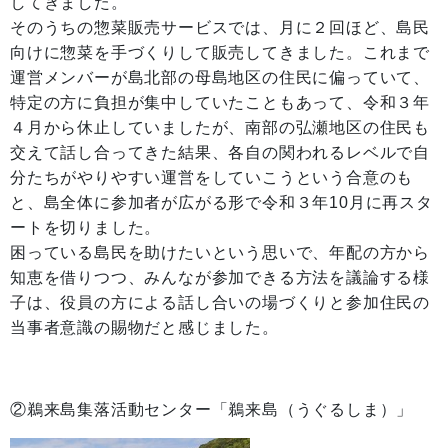
してきました。
そのうちの惣菜販売サービスでは、月に２回ほど、島民
向けに惣菜を手づくりして販売してきました。これまで
運営メンバーが島北部の母島地区の住民に偏っていて、
特定の方に負担が集中していたこともあって、令和３年
４月から休止していましたが、南部の弘瀬地区の住民も
交えて話し合ってきた結果、各自の関われるレベルで自
分たちがやりやすい運営をしていこうという合意のも
と、島全体に参加者が広がる形で令和３年10月に再スタ
ートを切りました。
困っている島民を助けたいという思いで、年配の方から
知恵を借りつつ、みんなが参加できる方法を議論する様
子は、役員の方による話し合いの場づくりと参加住民の
当事者意識の賜物だと感じました。
②鵜来島集落活動センター「鵜来島（うぐるしま）」