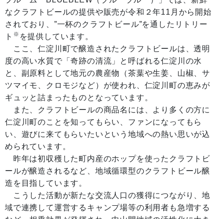
なクラフトビールの提供や販売が令和２年11月から開始
されており、”一杯のクラフトビール”を通したリトリー
※
ト
を提供しています。
ここ、仁淀川町で醸造されたクラフトビールは、透明
度の高い水質で「奇跡の清流」と呼ばれる仁淀川の水
と、副原料として地元の農産物（茶葉や生姜、山椒、サ
ツマイモ、クロモジなど）が使われ、仁淀川町の恵みが
ギュッと詰まったものとなっています。
また、クラフトビールの商品名には、より多くの方に
仁淀川町のことを知ってもらい、ファンになってもら
い、遊びに来てもらいたいという地域への熱い思いが込
められています。
昨年は初収穫した町内産のホップを使ったクラフトビ
ールが醸造されるなど、地域循環型のクラフトビール醸
造を目指しています。
こうした活動が新たな交流人口の獲得につながり、地
域で連携して運営するキャンプ場等の利用者も急増する