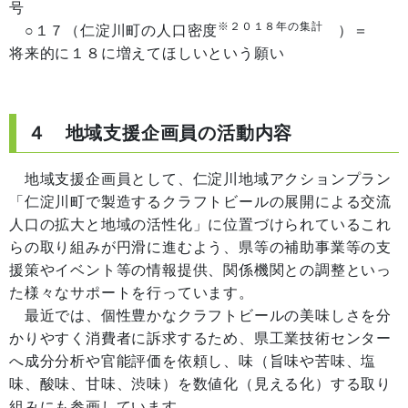
号
※２０１８年の集計
○１７（仁淀川町の人口密度
）＝
将来的に１８に増えてほしいという願い
４ 地域支援企画員の活動内容
地域支援企画員として、仁淀川地域アクションプラン
「仁淀川町で製造するクラフトビールの展開による交流
人口の拡大と地域の活性化」に位置づけられているこれ
らの取り組みが円滑に進むよう、県等の補助事業等の支
援策やイベント等の情報提供、関係機関との調整といっ
た様々なサポートを行っています。
最近では、個性豊かなクラフトビールの美味しさを分
かりやすく消費者に訴求するため、県工業技術センター
へ成分分析や官能評価を依頼し、味（旨味や苦味、塩
味、酸味、甘味、渋味）を数値化（見える化）する取り
組みにも参画しています。