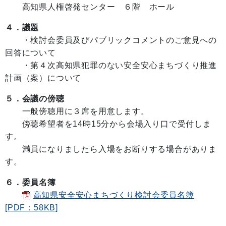
高知県人権啓発センター ６階 ホール
４．議題
・検討会委員及びパブリックコメントのご意見への
回答について
・第４次高知県犯罪のない安全安心まちづくり推進
計画（案）について
５．会議の傍聴
一般傍聴用に３席を用意します。
傍聴希望者を14時15分から会場入り口で受付しま
す。
満員になりましたら入場をお断りする場合がありま
す。
６．委員名簿
高知県安全安心まちづくり検討会委員名簿
[PDF：58KB]