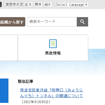
黒
文字サイズ
拡大
標準
縮小
Select Language
▼
組織から探す
県政情報
類似記事
県道安田東洋線「明神口（みょうじ
んぐち）トンネル」の開通について
2022年01月05日