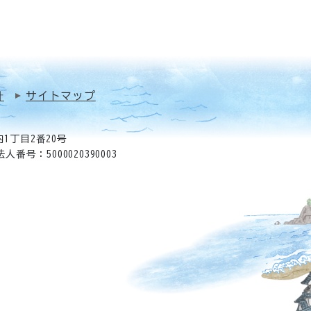
針
サイトマップ
1丁目2番20号
法人番号：5000020390003