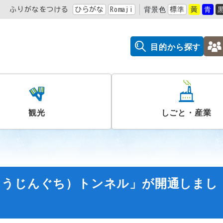
ふりがなをつける
ひらがな
Romaji
背景色
標準
黄
青
目的から探す
観光
しごと・産業
ょうじんぐち）トンネル」が開通しまし