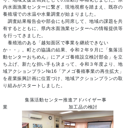
内水面漁業センターに繋ぎ、現地視察を踏まえ、既存の
養殖場での水温や水量調査が始まりました。
調査結果報告会や部会にも同席して、地域の課題を共
有するとともに、県内水面漁業センターへの情報提供等
を行ってきました。
養殖池のある「越知面区で事業を継続できない
か・・」。町との協議の結果、令和２年９月に「集落活
動センターおちめん」にアメゴ養殖設立検討部会」を立
ち上げ、新たな担い手も決まって、令和３年度より、地
域アクションプラン№16「アメゴ養殖事業の再生拡大」
を産業振興計画に位置づけ、地域アクションプランの取
り組みがスタートしました。
集落活動センター推進アドバイザー事
業 加工品の検討