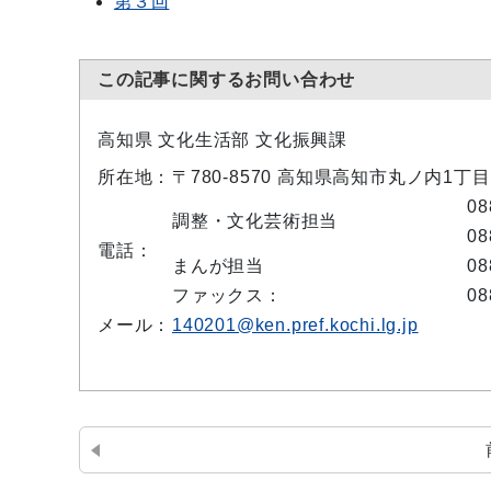
第３回
この記事に関するお問い合わせ
高知県 文化生活部 文化振興課
所在地：
〒780-8570 高知県高知市丸ノ内1丁
08
調整・文化芸術担当
08
電話：
まんが担当
08
ファックス：
08
メール：
140201@ken.pref.kochi.lg.jp