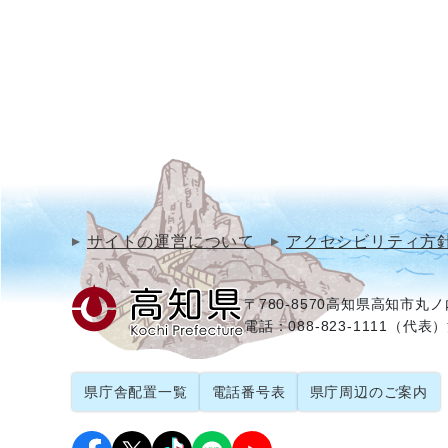
サイトの運営について
アクセシビリティ方
〒780-8570
高知県高知市丸ノ内
電話：088-823-1111（代表）
県庁舎配置一覧
電話番号表
県庁周辺のご案内