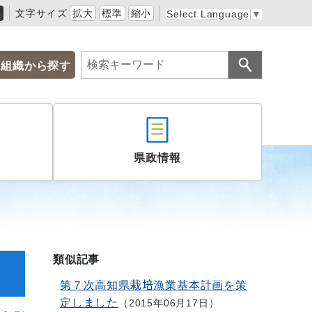
黒
文字サイズ
拡大
標準
縮小
Select Language
▼
組織から探す
県政情報
類似記事
第７次高知県栽培漁業基本計画を策
定しました
2015年06月17日