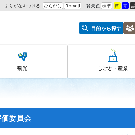
ふりがなをつける
ひらがな
Romaji
背景色
標準
黄
青
目的から探す
観光
しごと・産業
評価委員会