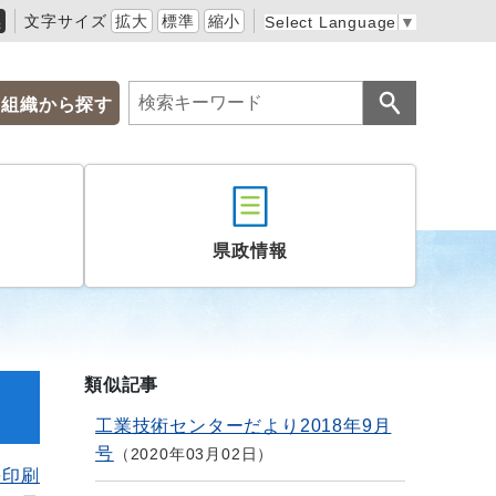
黒
文字サイズ
拡大
標準
縮小
Select Language
▼
組織から探す
県政情報
類似記事
工業技術センターだより2018年9月
号
2020年03月02日
を印刷