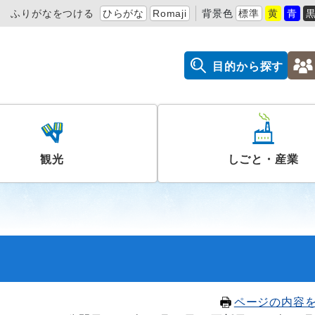
ふりがなをつける
ひらがな
Romaji
背景色
標準
黄
青
目的から探す
観光
しごと・産業
ページの内容