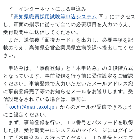
イ インターネットによる申込み
「
高知県職員採用試験等申込システム
」にアクセス
し、画面の指示に従って全ての必要項目を入力のうえ、
受付期間中に送信してください。
また、送信後「面接カード」を出力し、必要事項を記
載のうえ、高知県公営企業局県立病院課へ提出してくだ
さい。
申込みは、「事前登録」と「本申込み」の２段階方式
となっています。事前登録を行う前に受信設定をご確認
ください。事前登録で入力いただいたメールアドレス宛
に事前登録完了等のお知らせメールをお送りします。受
信設定をされている場合は、事前に
「
kochi@mail.axol.jp
」からのメールが受信できるよう
にご設定ください。
まず、事前登録を行い、ＩＤ番号とパスワードを取得
した後、受付期間中にシステムのマイページにログイン
して「本申込み」を行ってください。ＩＤ番号とパスワ