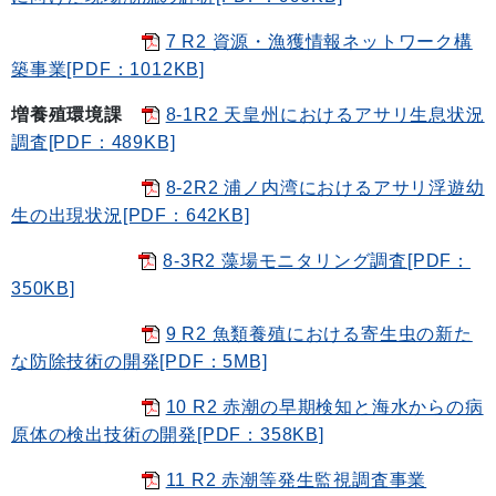
7 R2 資源・漁獲情報ネットワーク構
築事業[PDF：1012KB]
増養殖環境課
8-1R2 天皇州におけるアサリ生息状況
調査[PDF：489KB]
8-2R2 浦ノ内湾におけるアサリ浮遊幼
生の出現状況[PDF：642KB]
8-3R2 藻場モニタリング調査[PDF：
350KB]
9 R2 魚類養殖における寄生虫の新た
な防除技術の開発[PDF：5MB]
10 R2 赤潮の早期検知と海水からの病
原体の検出技術の開発[PDF：358KB]
11 R2 赤潮等発生監視調査事業