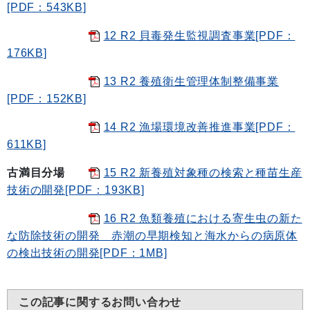
[PDF：543KB]
12 R2 貝毒発生監視調査事業[PDF：
176KB]
13 R2 養殖衛生管理体制整備事業
[PDF：152KB]
14 R2 漁場環境改善推進事業[PDF：
611KB]
古満目分場
15 R2 新養殖対象種の検索と種苗生産
技術の開発[PDF：193KB]
16 R2 魚類養殖における寄生虫の新た
な防除技術の開発 赤潮の早期検知と海水からの病原体
の検出技術の開発[PDF：1MB]
この記事に関するお問い合わせ