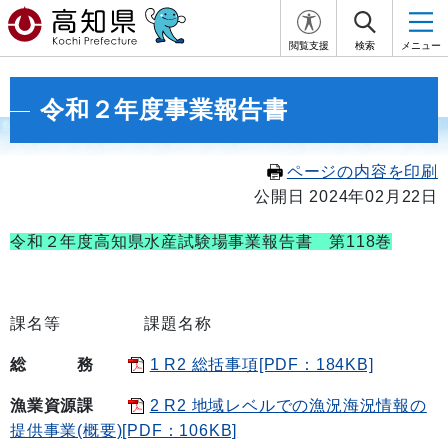
閲覧支援
検索
メニュー
令和２年度事業報告書
ページの内容を印刷
公開日 2024年02月22日
令和２年度高知県水産試験場事業報告書 第118巻
課名等 課題名称
総 務
1 R2 総括事項[PDF：184KB]
漁業資源課
2 R2 地域レベルでの漁況海況情報の
提供事業(概要)[PDF：106KB]