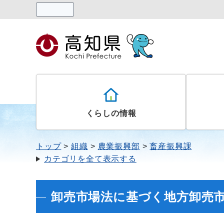
読み上げる
くらしの情報
トップ
組織
農業振興部
畜産振興課
カテゴリを全て表示する
卸売市場法に基づく地方卸売