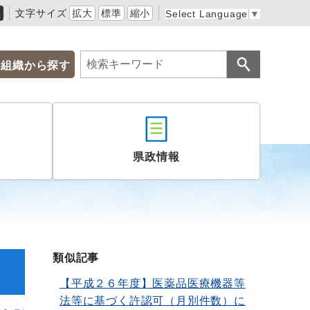
黒
文字サイズ
拡大
標準
縮小
Select Language
▼
組織から探す
県政情報
類似記事
【平成２６年度】医薬品医療機器等
法等に基づく許認可（月別件数）に