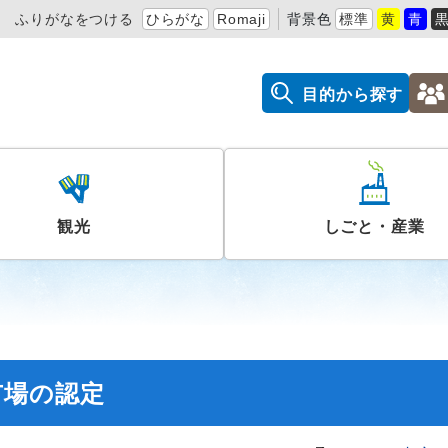
ふりがなをつける
ひらがな
Romaji
背景色
標準
黄
青
目的から探す
観光
しごと・産業
市場の認定