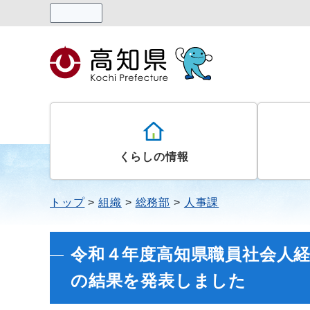
読み上げる
くらしの情報
トップ
組織
総務部
人事課
令和４年度高知県職員社会人経
の結果を発表しました