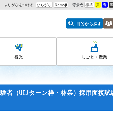
ふりがなをつける
ひらがな
Romaji
背景色
標準
黄
青
目的から探す
観光
しごと・産業
験者（UIJターン枠・林業）採用面接試