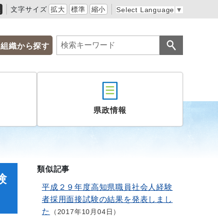
黒
文字サイズ
拡大
標準
縮小
Select Language
▼
組織から探す
県政情報
類似記事
験
平成２９年度高知県職員社会人経験
者採用面接試験の結果を発表しまし
た
2017年10月04日