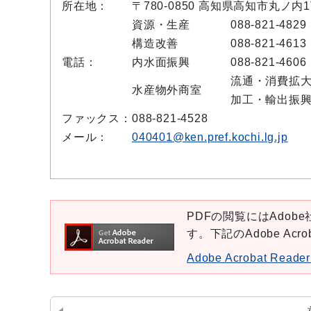
所在地：
〒780-0850 高知県高知市丸ノ
資源・生産
088-821-4829
構造改善
088-821-4613
電話：
内水面振興
088-821-4606
流通・消費拡
水産物外商室
加工・輸出振
ファックス：
088-821-4528
メール：
040401@ken.pref.kochi.lg.jp
PDFの閲覧にはAdobe社
す。下記のAdobe Ac
Adobe Acrobat Re