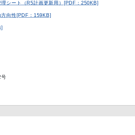
シート（R5計画更新用）[PDF：250KB]
向性[PDF：159KB]
]
2号