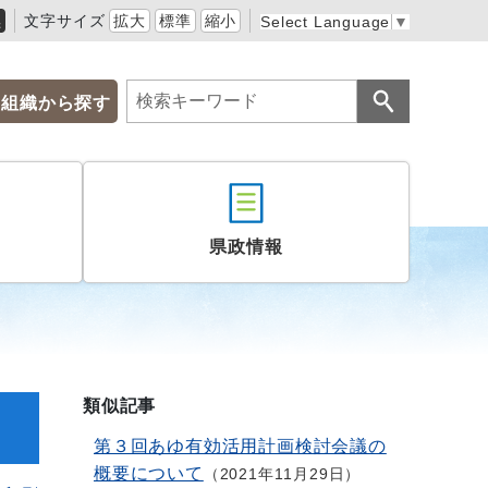
黒
文字サイズ
拡大
標準
縮小
Select Language
▼
組織から探す
県政情報
類似記事
第３回あゆ有効活用計画検討会議の
概要について
2021年11月29日