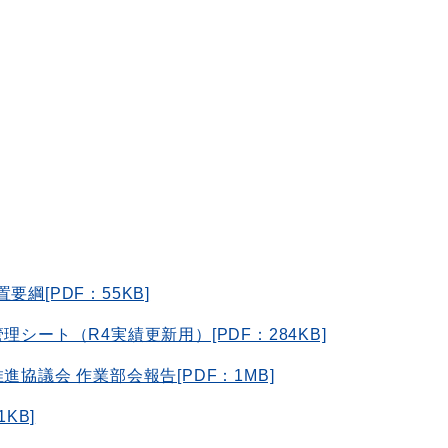
綱[PDF：55KB]
シート（R4実績更新用）[PDF：284KB]
協議会 作業部会報告[PDF：1MB]
KB]