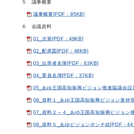
５ 議事概要
議事概要[PDF：85KB]
６ 会議資料
01_次第[PDF：49KB]
02_配席図[PDF：48KB]
03_出席者名簿[PDF：63KB]
04_委員名簿[PDF：37KB]
05_あゆ王国高知振興ビジョン推進協議会設置要
06_資料１_あゆ王国高知振興ビジョン進捗管理
07_資料２～４_あゆ王国高知振興ビジョン推進
08_資料５_あゆビジョンポンチ絵[PDF：441