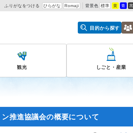
ふりがなをつける
ひらがな
Romaji
背景色
標準
黄
青
目的から探す
観光
しごと・産業
ョン推進協議会の概要について