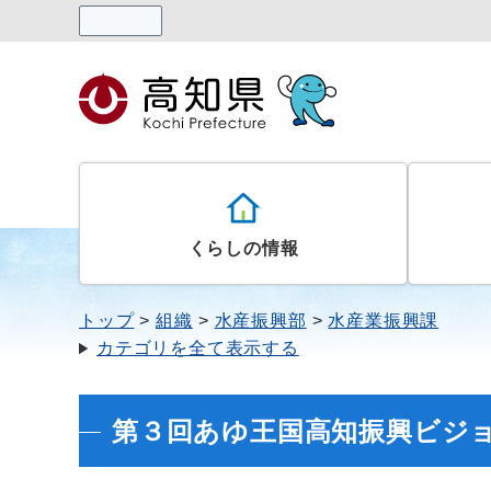
読み上げる
くらしの情報
トップ
組織
水産振興部
水産業振興課
カテゴリを全て表示する
第３回あゆ王国高知振興ビジ