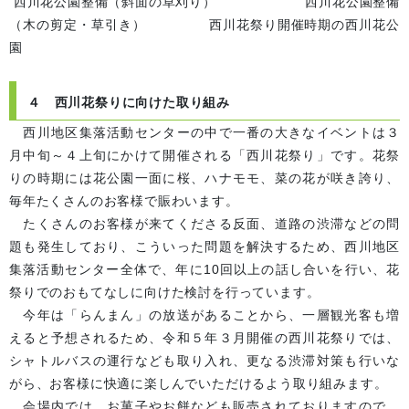
西川花公園整備（斜面の草刈り） 西川花公園整備
（木の剪定・草引き） 西川花祭り開催時期の西川花公
園
４ 西川花祭りに向けた取り組み
西川地区集落活動センターの中で一番の大きなイベントは３
月中旬～４上旬にかけて開催される「西川花祭り」です。花祭
りの時期には花公園一面に桜、ハナモモ、菜の花が咲き誇り、
毎年たくさんのお客様で賑わいます。
たくさんのお客様が来てくださる反面、道路の渋滞などの問
題も発生しており、こういった問題を解決するため、西川地区
集落活動センター全体で、年に10回以上の話し合いを行い、花
祭りでのおもてなしに向けた検討を行っています。
今年は
「らんまん」の放送
が
あることから、一層観光客も増
えると予想されるため、令和５年３月開催の西川花祭りでは、
シャトルバスの運行なども取り入れ
、
更なる渋滞対策も行いな
がら、お客様に快適に楽しんでいただけるよう取り組みます。
会場内では、お菓子やお餅なども販売されておりますので、