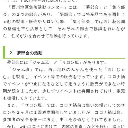
ー」は
、
平成25年４月に開所しました。
「西川地区集落活動センター」には、「夢部会」と「集う部
会」の２つの部会があり、「夢部会」では特産品である西川じ
ゃむの製造・販売やサロン活動、「集う部会」では西川花公園
の整備を主な活動
として、それぞれの部会で協議を行いなが
ら、住民が力を合わせて活動を行っています。
２ 夢部会の活動
夢部会には「ジャム班」と「サロン班」があります。
「ジャム班」では、西川地区のみかんを使った「西川じゃ
む」を製造し、イベント等での販売を行っています。コロナ禍
でイベントが中止になるなどして思うように販売ができない時
期が続きましたが、少しずつイベントは再開されており、販売
も復活してきています。
また、「サロン班」では、コロナ禍前は集いの場としてのサ
ロンを２ヶ月に１回程度開催していましたが、コロナ禍以降、
参加者の安全を第一に考え、中止を余儀なくされてきました。
しかし、withコロナに向けて、内容の見直しなどを行い、徐々に