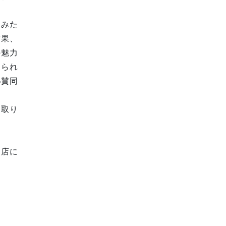
てみた
結果、
の魅力
められ
い賛同
ら取り
店に