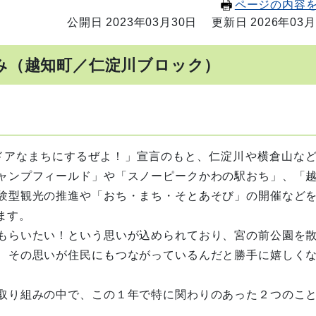
ページの内容
公開日 2023年03月30日
更新日 2026年03月
み（越知町／仁淀川ブロック）
トドアなまちにするぜよ！」宣言のもと、仁淀川や横倉山な
ャンプフィールド」や「スノーピークかわの駅おち」、「
験型観光の推進や「おち・まち・そとあそび」の開催など
ます。
もらいたい！という思いが込められており、宮の前公園を
、その思いが住民にもつながっているんだと勝手に嬉しく
取り組みの中で、この１年で特に関わりのあった２つのこ