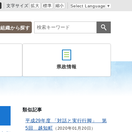
黒
文字サイズ
拡大
標準
縮小
Select Language
▼
組織から探す
県政情報
類似記事
平成29年度 「対話と実行行脚」 第
5回 越知町
2020年01月20日