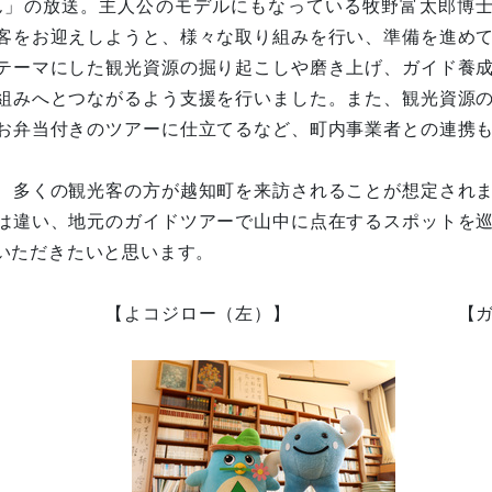
ん」の放送。主人公のモデルにもなっている牧野富太郎博
客をお迎えしようと、様々な取り組みを行い、準備を進め
テーマにした観光資源の掘り起こしや磨き上げ、ガイド養
組みへとつながるよう支援を行いました。また、観光資源
お弁当付きのツアーに仕立てるなど、町内事業者との連携
、多くの観光客の方が越知町を来訪されることが想定され
は違い、地元のガイドツアーで山中に点在するスポットを
いただきたいと思います。
ジロー（左）】 【ガイ