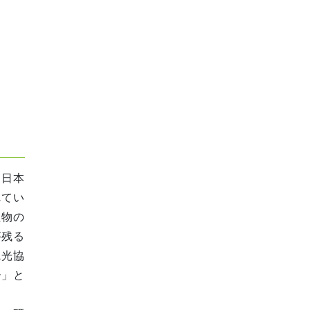
。日本
れてい
植物の
が
残る
観光協
ー」と