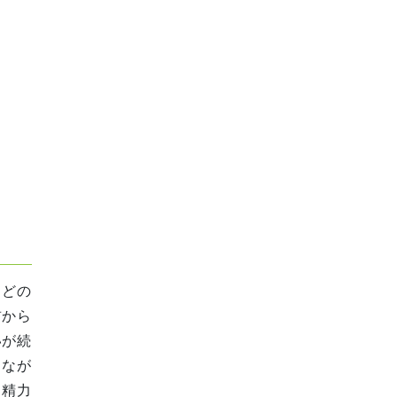
ほどの
前から
いが続
りなが
も精力