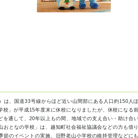
は、国道33号線からほど近い山間部にある人口約150人
学校」が平成15年度末に休校になりましたが、休校になる
どを通して、20年以上もの間、地域での支え合い・助け合
山おとなの学校」は、越知町社会福祉協議会などの力も借
季節のイベントの実施、旧野老山小学校の維持管理などに