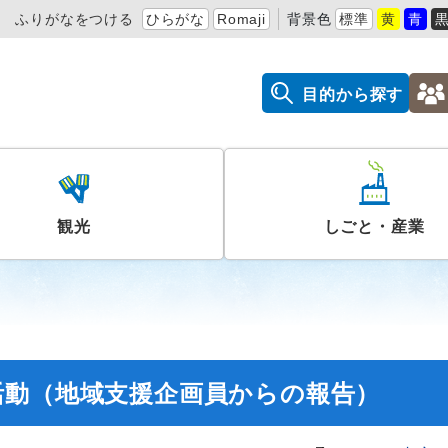
ふりがなをつける
ひらがな
Romaji
背景色
標準
黄
青
目的から探す
観光
しごと・産業
活動（地域支援企画員からの報告）