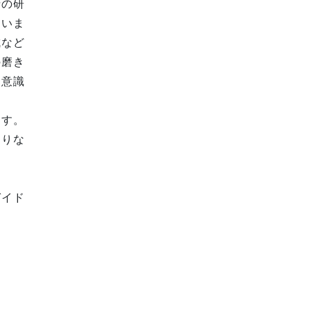
士の研
ていま
成など
の磨き
も意識
ます。
巡りな
ド