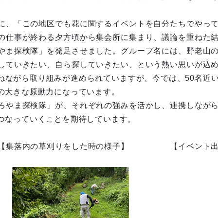
に、「この地区でも花に関するイベントを自分たちでやっ
の仕事が終わる夕方頃から集会所に集まり、議論を重ねた
やま探検隊」を発足させました。グループ名には、野老山
していきたい、自ら探していきたい、という熱い思いが込
ねながら取り組みが進められていますが、今では、50名近
の大きな原動力になっています。
ろやま探検隊」が、それぞれの強みを活かし、連携しなが
つなっていくことを期待しています。
集落内の草刈りをした時の様子】 【イベント出