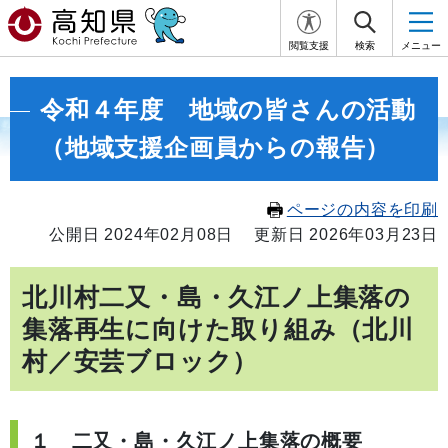
閲覧支援
検索
メニュー
令和４年度 地域の皆さんの活動
（地域支援企画員からの報告）
ページの内容を印刷
公開日 2024年02月08日
更新日 2026年03月23日
北川村二又・島・久江ノ上集落の
集落再生に向けた取り組み（北川
村／安芸ブロック）
１ 二又・島・久江ノ上集落の概要