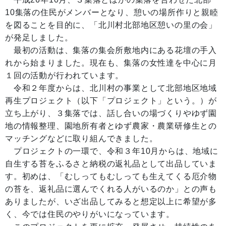
10集落の住民がメンバーとなり、憩いの場所作りと親睦
を図ることを目的に、「北川村北部地区憩いの里の会」
が発足しました。
最初の活動は、集落の集会所敷地内にある花壇の手入
れから始まりました。現在も、集落の女性達を中心に月
１回の活動が行われています。
令和２年度からは、北川村の事業として北部地区地域
再生プロジェクト（以下「プロジェクト」という。）が
立ち上がり、３集落では、話し合いの場づくりやゆず園
地の情報整理、園地所有者とゆず農家・農業研修生との
マッチングなどに取り組んできました。
プロジェクトの一環で、令和３年10月からは、地域に
自生する苔をふるさと納税の返礼品として出品していま
す。初めは、「むしってもむしっても生えてくる厄介物
の苔を、返礼品に選んでくれる人がいるのか」との声も
ありましたが、いざ出品してみると想定以上に希望が多
く、今では住民のやりがいになっています。