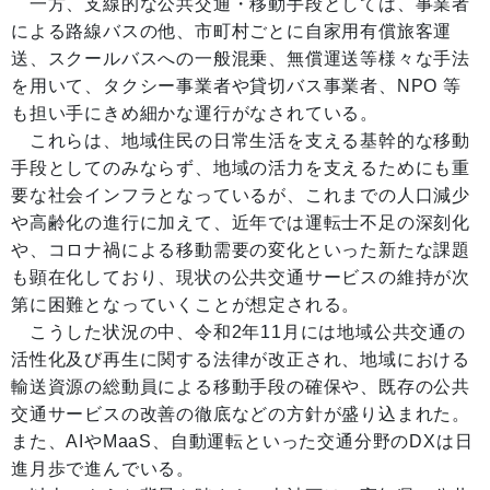
一方、支線的な公共交通・移動手段としては、事業者
による路線バスの他、市町村ごとに自家用有償旅客運
送、スクールバスへの一般混乗、無償運送等様々な手法
を用いて、タクシー事業者や貸切バス事業者、NPO 等
も担い手にきめ細かな運行がなされている。
これらは、地域住民の日常生活を支える基幹的な移動
手段としてのみならず、地域の活力を支えるためにも重
要な社会インフラとなっているが、これまでの人口減少
や高齢化の進行に加えて、近年では運転士不足の深刻化
や、コロナ禍による移動需要の変化といった新たな課題
も顕在化しており、現状の公共交通サービスの維持が次
第に困難となっていくことが想定される。
こうした状況の中、令和2年11月には地域公共交通の
活性化及び再生に関する法律が改正され、地域における
輸送資源の総動員による移動手段の確保や、既存の公共
交通サービスの改善の徹底などの方針が盛り込まれた。
また、AIやMaaS、自動運転といった交通分野のDXは日
進月歩で進んでいる。