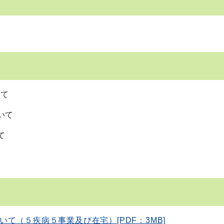
て
いて
て
て（５疾病５事業及び在宅）[PDF：3MB]