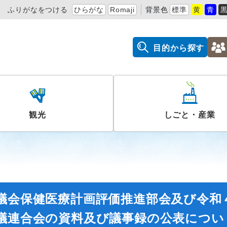
ふりがなをつける
ひらがな
Romaji
背景色
標準
黄
青
目的から探す
観光
しごと・産業
議会保健医療計画評価推進部会及び令和
議連合会の資料及び議事録の公表につい