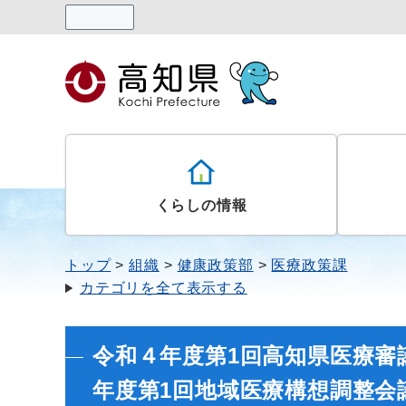
読み上げる
くらしの情報
トップ
組織
健康政策部
医療政策課
カテゴリを全て表示する
令和４年度第1回高知県医療審
年度第1回地域医療構想調整会