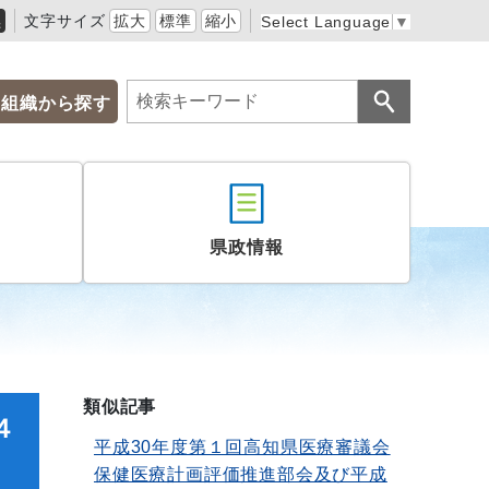
黒
文字サイズ
拡大
標準
縮小
Select Language
▼
組織から探す
県政情報
類似記事
４
平成30年度第１回高知県医療審議会
保健医療計画評価推進部会及び平成