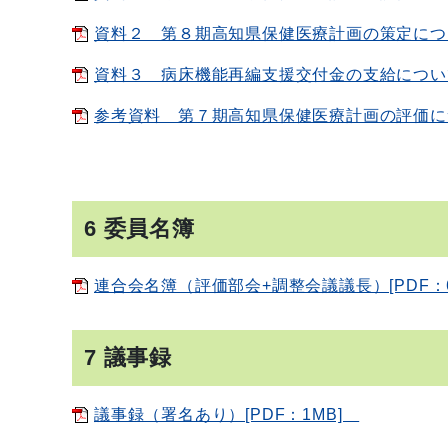
資料２ 第８期高知県保健医療計画の策定について[
資料３ 病床機能再編支援交付金の支給について[P
参考資料 第７期高知県保健医療計画の評価につ
6 委員名簿
連合会名簿（評価部会+調整会議議長）[PDF：6
7 議事録
議事録（署名あり）[PDF：1MB]