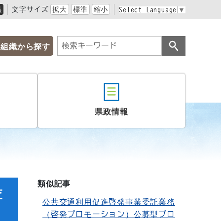
黒
文字サイズ
拡大
標準
縮小
Select Language
▼
組織から探す
県政情報
類似記事
査
公共交通利用促進啓発事業委託業務
（啓発プロモーション）公募型プロ