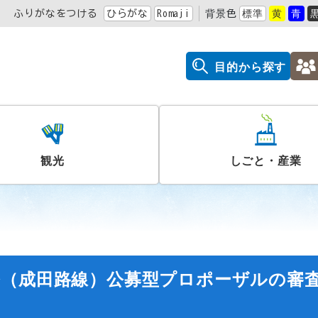
ふりがなをつける
ひらがな
Romaji
背景色
標準
黄
青
目的から探す
観光
しごと・産業
務（成田路線）公募型プロポーザルの審