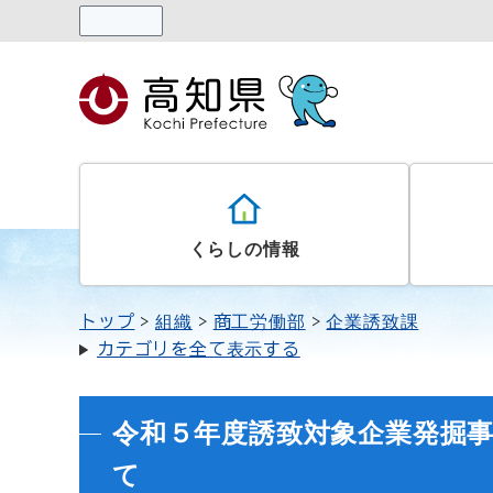
読み上げる
くらしの情報
トップ
組織
商工労働部
企業誘致課
カテゴリを全て表示する
令和５年度誘致対象企業発掘
て