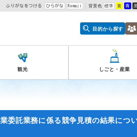
ふりがなをつける
ひらがな
Romaji
背景色
標準
黄
青
目的から探す
観光
しごと・産業
事業委託業務に係る競争見積の結果につ