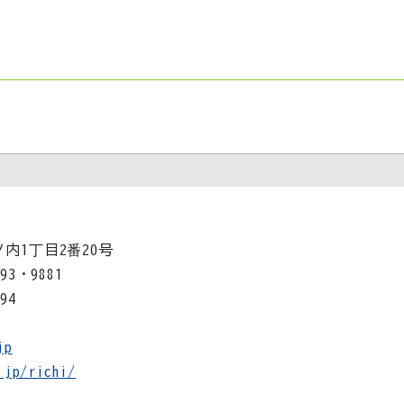
ノ内1丁目2番20号
693・9881
694
jp
.jp/richi/