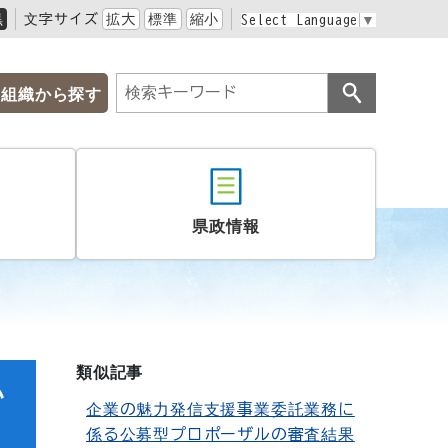
黒
文字サイズ
拡大
標準
縮小
Select Language
▼
組織から探す
県政情報
類似記事
い
企業の魅力発信支援事業委託業務に
係る公募型プロポーザルの審査結果