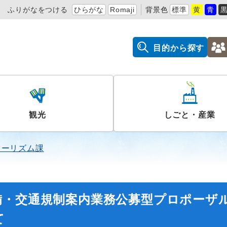
ふりがなをつける
ひらがな
Romaji
背景色
標準
黄
青
目的から探す
観光
しごと・産業
ツーリズム課
備・交通規制案内業務公募型プロポーザ
て