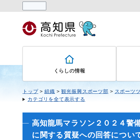
読み上げる
くらしの情報
トップ
組織
観光振興スポーツ部
スポーツ
カテゴリを全て表示する
高知龍馬マラソン２０２４警
に関する質疑への回答につい