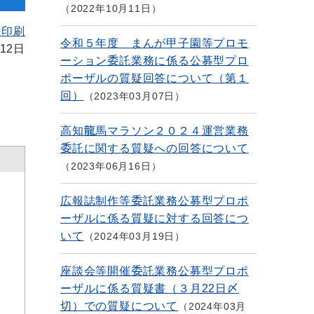
2022年10月11日
を印刷
令和５年度 まんが甲子園等プロモ
12日
ーション委託業務に係る公募型プロ
ポーザルの質疑回答について（第１
回）
2023年03月07日
高知龍馬マラソン２０２４運営業務
委託に関する質疑への回答について
2023年06月16日
広報誌制作等委託業務公募型プロポ
ーザルに係る質疑に対する回答につ
いて
2024年03月19日
座談会等開催委託業務公募型プロポ
ーザルに係る質疑書（３月22日〆
切）での質疑について
2024年03月