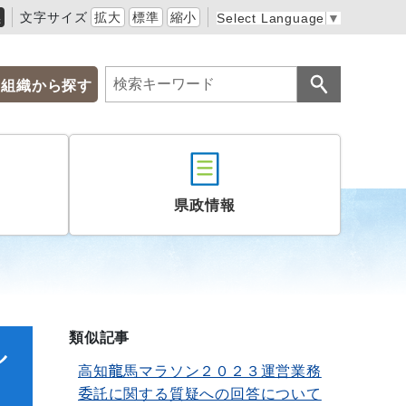
黒
文字サイズ
拡大
標準
縮小
Select Language
▼
組織から探す
県政情報
類似記事
ル
高知龍馬マラソン２０２３運営業務
委託に関する質疑への回答について