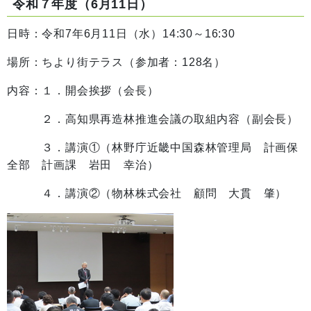
令和７年度（6月11日）
日時：令和7年6月11日（水）14:30～16:30
場所：ちより街テラス（参加者：128名）
内容：１．開会挨拶（会長）
２．高知県再造林推進会議の取組内容（副会長）
３．講演①（林野庁近畿中国森林管理局 計画保
全部 計画課 岩田 幸治）
４．講演②（物林株式会社 顧問 大貫 肇）