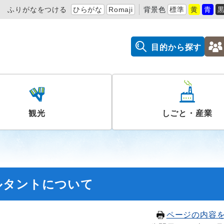
ふりがなをつける
ひらがな
Romaji
背景色
標準
黄
青
目的から探す
観光
しごと・産業
ルタントについて
ページの内容