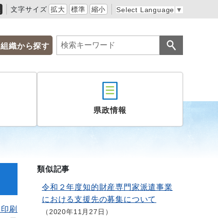
黒
文字サイズ
拡大
標準
縮小
Select Language
▼
組織から探す
県政情報
類似記事
令和２年度知的財産専門家派遣事業
における支援先の募集について
を印刷
2020年11月27日