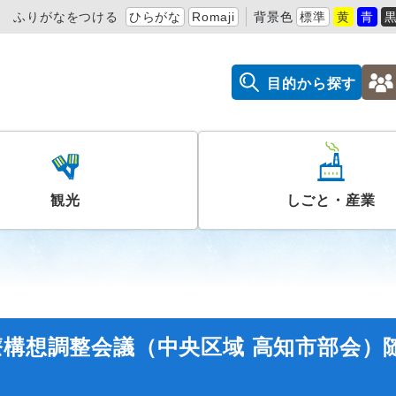
ふりがなをつける
ひらがな
Romaji
背景色
標準
黄
青
目的から探す
観光
しごと・産業
療構想調整会議（中央区域 高知市部会）