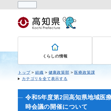
読み上げる
くらしの情報
トップ
組織
健康政策部
医療政策課
カテゴリを全て表示する
令和5年度第2回高知県地域医
時会議の開催について