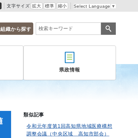
黒
文字サイズ
拡大
標準
縮小
Select Language
▼
組織から探す
県政情報
類似記事
随
令和元年度第1回高知県地域医療構想
調整会議（中央区域 高知市部会）