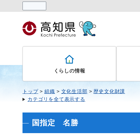
読み上げる
くらしの情報
トップ
組織
文化生活部
歴史文化財課
カテゴリを全て表示する
国指定 名勝