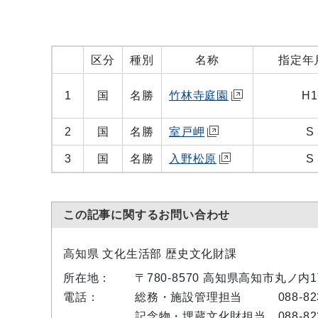
区分
種別
名称
指定年
1
国
名勝
竹林寺庭園
H1
2
国
名勝
室戸岬
S 
3
国
名勝
入野松原
S 
この記事に関するお問い合わせ
高知県 文化生活部 歴史文化財課
所在地：
〒780-8570 高知県高知市丸ノ
電話：
総務・施設管理担当 088-823-
記念物・埋蔵文化財担当 088-823