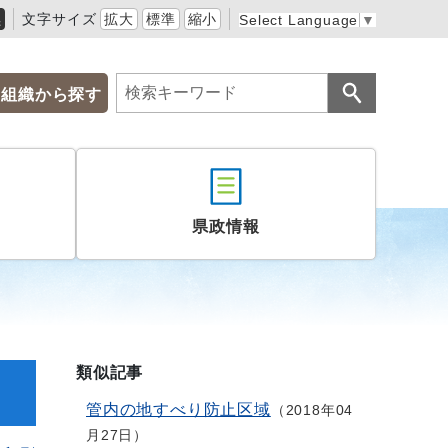
黒
文字サイズ
拡大
標準
縮小
Select Language
▼
組織から探す
県政情報
類似記事
管内の地すべり防止区域
2018年04
月27日