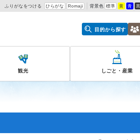
ふりがなをつける
ひらがな
Romaji
背景色
標準
黄
青
目的から探す
観光
しごと・産業