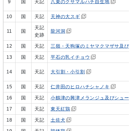
9
国
天記
八束のクサマルハチ自生地
10
国
天記
天神の大スギ
天記
11
国
龍河洞
史跡
12
国
天記
三嶺・天狗塚のミヤマクマザサ及び
13
国
天記
平石の乳イチョウ
14
国
天記
大引割・小引割
15
国
天記
仁井田のヒロハチシャノキ
16
国
天記
小鶴津の興津メランジュ及びシュー
17
国
天記
東天紅鶏
18
国
天記
土佐犬