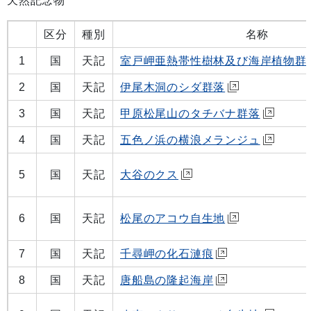
天然記念物
区分
種別
名称
1
国
天記
室戸岬亜熱帯性樹林及び海岸植物群
2
国
天記
伊尾木洞のシダ群落
3
国
天記
甲原松尾山のタチバナ群落
4
国
天記
五色ノ浜の横浪メランジュ
5
国
天記
大谷のクス
6
国
天記
松尾のアコウ自生地
7
国
天記
千尋岬の化石漣痕
8
国
天記
唐船島の隆起海岸