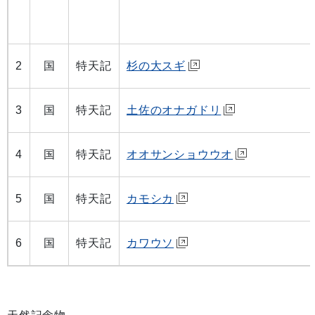
2
国
特天記
杉の大スギ
3
国
特天記
土佐のオナガドリ
4
国
特天記
オオサンショウウオ
5
国
特天記
カモシカ
6
国
特天記
カワウソ