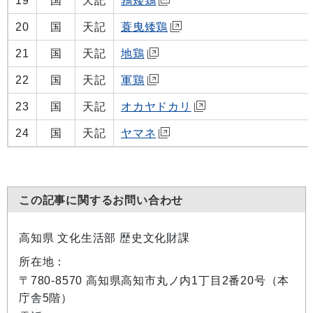
19
国
天記
鶉矮鶏
20
国
天記
蓑曳矮鶏
21
国
天記
地鶏
22
国
天記
軍鶏
23
国
天記
オカヤドカリ
24
国
天記
ヤマネ
この記事に関するお問い合わせ
高知県 文化生活部 歴史文化財課
所在地：
〒780-8570 高知県高知市丸ノ内1丁目2番20号（本
庁舎5階）