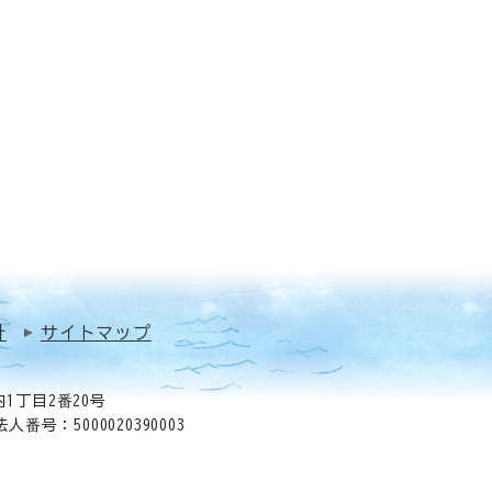
針
サイトマップ
1丁目2番20号
法人番号：5000020390003