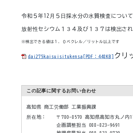
令和５年12月５日
採水分の水質検査につい
放射性セシウム１３４及び１３７は検出さ
※検出できる値は１．０ベクレル／リットル以上です
クリ
dai275kaisuisitukensa[PDF：448KB]
この記事に関するお問い合わせ
高知県 商工労働部 工業振興課
所在地：
〒780-8570 高知県高知市丸ノ内
企画調整担当 088-823-9691