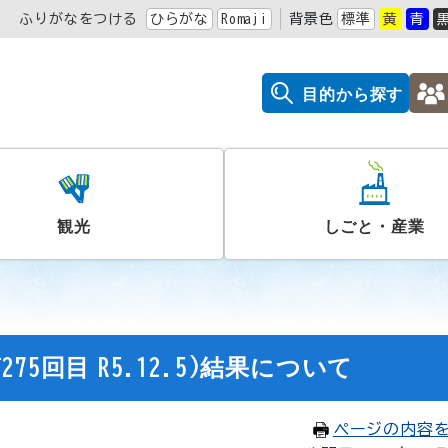
ふりがなをつける
ひらがな
Romaji
背景色
標準
黄
青
目的から探す
観光
しごと・産業
5回目 R5.12.5)結果について
ページの内容