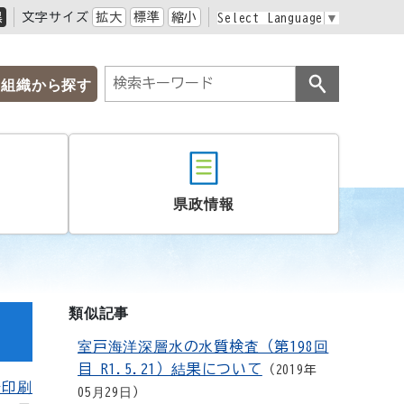
黒
文字サイズ
拡大
標準
縮小
Select Language
▼
組織から探す
県政情報
類似記事
室戸海洋深層水の水質検査（第198回
目 R1.5.21）結果について
2019年
を印刷
05月29日