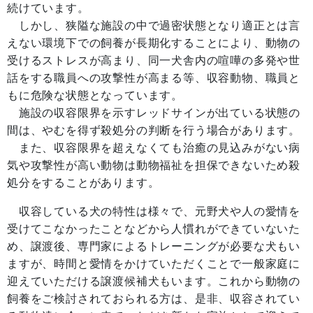
続けています。
しかし、狭隘な施設の中で過密状態となり
適正とは言
えない環境下での
飼養が長期化することにより
、
動物の
受けるストレスが高まり、同一犬舎内の喧嘩の多発や世
話をする職員への攻撃性が高まる等、収容動物、職員と
もに危険な状態となっています。
施設の収容限界を示すレッドサインが出ている状態の
間は、やむを得ず殺処分の判断を行う場合があります。
また、収容限界を超えなくても治癒の見込みがない病
気や攻撃性が高い動物は動物福祉を担保できないため殺
処分をすることがあります。
収容している犬の特性は様々で、元野犬や人の愛情を
受けてこなかったことなどから人慣れができていないた
め、譲渡後、専門家によるトレーニングが必要な犬もい
ますが、時間と愛情をかけていただくことで一般家庭に
迎えていただける譲渡候補犬もいます。これから動物の
飼養をご検討されておられる方は、是非、収容されてい