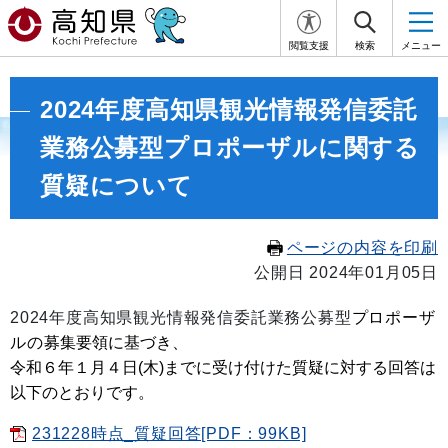
閲覧支援
検索
メニュー
2024年度高知県観光情報発信委託
業務公募型プロポーザルに関する
質疑について
ページの内容を印刷
公開日 2024年01月05日
2024年度高知県観光情報発信委託業務公募型
プロポーザ
ルの
募集要領に基づき、
令和６
年１月４
日(木)までに受け付けた質疑に対する回答は
以下のとおりです。
231228時点_質疑回答[PDF：99KB]