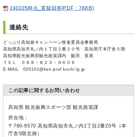
240105時点_質疑回答[PDF：76KB]
連絡先
どっぷり高知旅キャンペーン推進委員会事務局
高知県高知市丸ノ内１丁目２番２０号 高知県庁本庁舎５階
高知県観光振興部観光政策課内 飯田、長尾
ＴＥＬ ０８８－８２３－９６０６
E-MAIL 020101@ken.pref.kochi.lg.jp
この記事に関するお問い合わせ
高知県 観光振興スポーツ部 観光政策課
所在地：
〒780-8570 高知県高知市丸ノ内1丁目2番20号（本
庁舎5階北側）