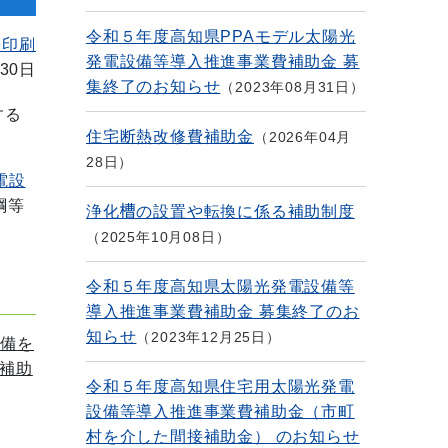
令和５年度高知県PPAモデル太陽光
を印刷
発電設備等導入推進事業費補助金 募
30日
集終了のお知らせ
2023年08月31日
する
住宅断熱改修費補助金
2026年04月
28日
電設
綱等
浄化槽の設置や転換に係る補助制度
2025年10月08日
令和５年度高知県太陽光発電設備等
導入推進事業費補助金 募集終了のお
知らせ
2023年12月25日
設備
を
補助
令和５年度高知県住宅用太陽光発電
設備等導入推進事業費補助金（市町
村を介した間接補助金） のお知らせ