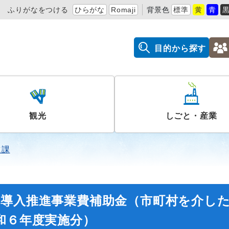
ふりがなをつける
ひらがな
Romaji
背景色
標準
黄
青
目的から探す
観光
しごと・産業
進課
等導入推進事業費補助金（市町村を介し
和６年度実施分）