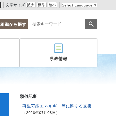
黒
文字サイズ
拡大
標準
縮小
Select Language
▼
組織から探す
県政情報
類似記事
た
再生可能エネルギー等に関する支援
2026年07月08日