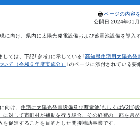
ページの内容
公開日 2024年01月
実現に向け、県内に太陽光発電設備および蓄電池設備を導入
しては、下記｢参考｣に示している｢
高知県住宅用太陽光発
ついて（令和６年度実施分）
｣のページに添付されている要
現に向け、
住宅に太陽光発電設備及び
蓄電池(もしくはV2H)
）に対して市町村が補助を行う場合、その経費の一部を県が
入を促進することを目的とした
間接補助事業
です。