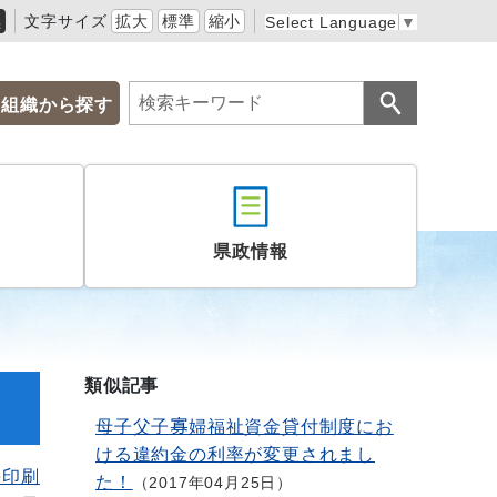
黒
文字サイズ
拡大
標準
縮小
Select Language
▼
組織から探す
県政情報
類似記事
母子父子寡婦福祉資金貸付制度にお
ける違約金の利率が変更されまし
を印刷
た！
2017年04月25日