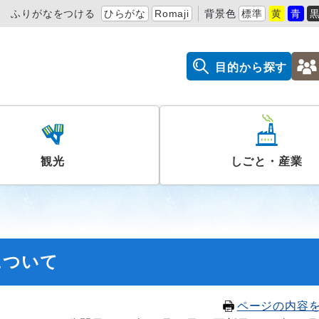
ふりがなをつける
ひらがな
Romaji
背景色
標準
黄
青
目的から探す
観光
しごと・産業
について
ページの内容