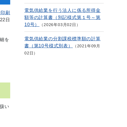
電気供給業を行う法人に係る所得金
を印刷
額等の計算書（別記様式第１号～第
22日
10号）
2026年03月02日
電気供給業の分割課税標準額の計算
細を
書（第10号様式別表）
2021年09月
02日
扱い