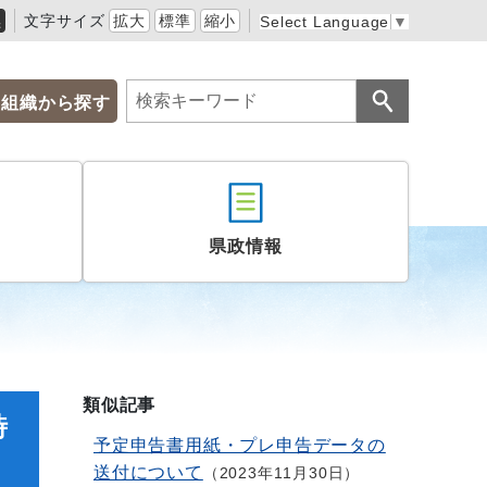
黒
文字サイズ
拡大
標準
縮小
Select Language
▼
組織から探す
県政情報
類似記事
時
予定申告書用紙・プレ申告データの
送付について
2023年11月30日