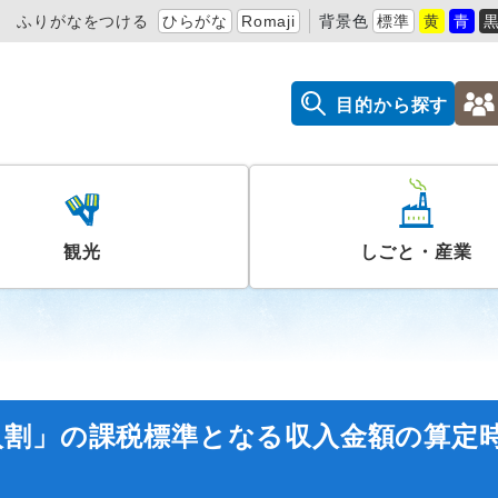
ふりがなをつける
ひらがな
Romaji
背景色
標準
黄
青
目的から探す
観光
しごと・産業
入割」の課税標準となる収入金額の算定