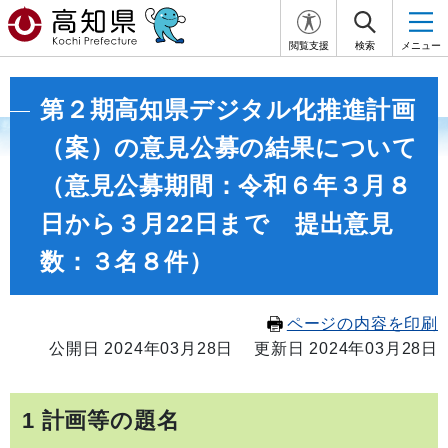
閲覧支援
検索
メニュー
第２期高知県デジタル化推進計画
（案）の意見公募の結果について
（意見公募期間：令和６年３月８
日から３月22日まで 提出意見
数：３名８件）
ページの内容を印刷
公開日 2024年03月28日
更新日 2024年03月28日
1 計画等の題名