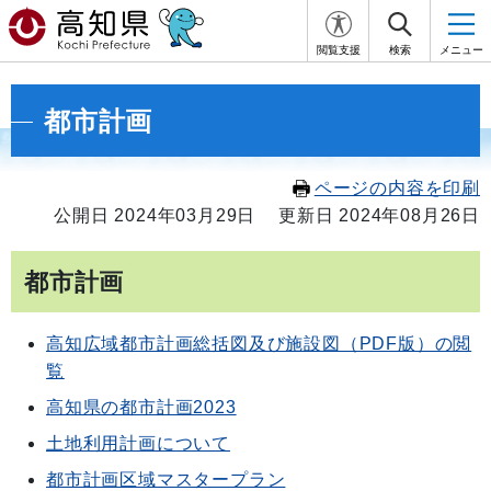
閲覧支援
検索
メニュー
都市計画
ページの内容を印刷
公開日 2024年03月29日
更新日 2024年08月26日
都市計画
高知広域都市計画総括図及び施設図（PDF版）の閲
覧
高知県の都市計画2023
土地利用計画について
都市計画区域マスタープラン