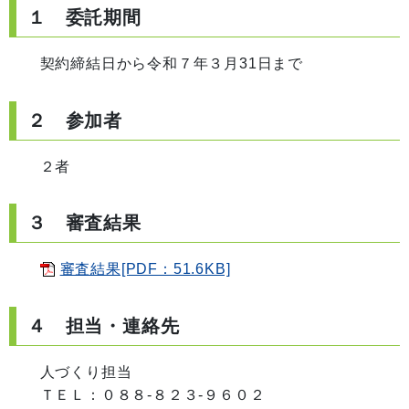
１ 委託期間
契約締結日から令和７年３月31日まで
２ 参加者
２者
３ 審査結果
審査結果[PDF：51.6KB]
４ 担当・連絡先
人づくり担当
ＴＥＬ：０８８‐８２３‐９６０２