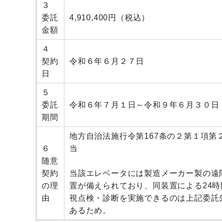
３
委託
4,910,400円（税込）
金額
４
契約
令和６年６月２７日
日
５
委託
令和６年７月１日～令和９年６月３０日
期間
地方自治法施行令第167条の２第１項第
６
当
随意
契約
当該エレベータには製造メーカー製の遠
の理
置が備えられており、同装置による24時
由
視点検・診断を実施できるのは上記委託
あるため。