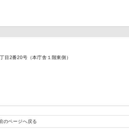
内1丁目2番20号（本庁舎１階東側）
前のページへ戻る