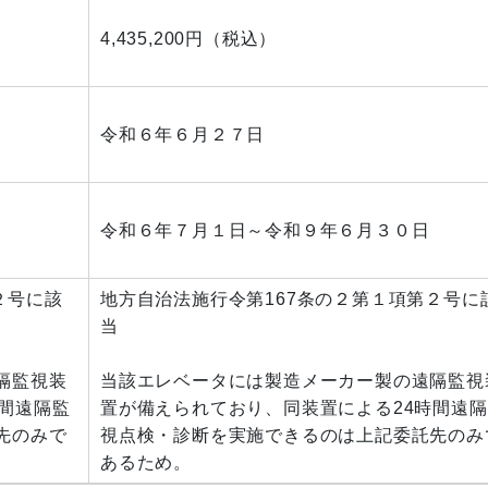
4,435,200円（税込）
令和６年６月２７日
令和６年７月１日～令和９年６月３０日
２号に該
地方自治法施行令第167条の２第１項第２号に
当
隔監視装
当該エレベータには製造メーカー製の遠隔監視
間遠隔監
置が備えられており、同装置による24時間遠
先のみで
視点検・診断を実施できるのは上記委託先のみ
あるため。