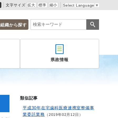
黒
文字サイズ
拡大
標準
縮小
Select Language
▼
組織から探す
県政情報
類似記事
平成30年在宅歯科医療連携室整備事
業委託業務
2019年02月12日