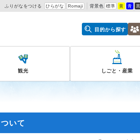
ふりがなをつける
ひらがな
Romaji
背景色
標準
黄
青
目的から探す
観光
しごと・産業
について