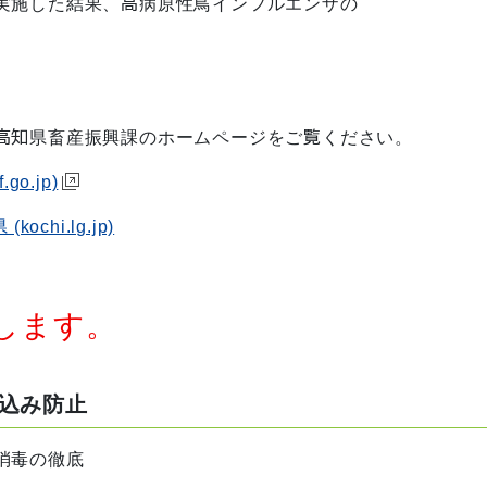
施した結果、高病原性鳥インフルエンザの
高知県畜産振興課のホームページをご覧ください。
o.jp)
hi.lg.jp)
します。
込み防止
消毒の徹底