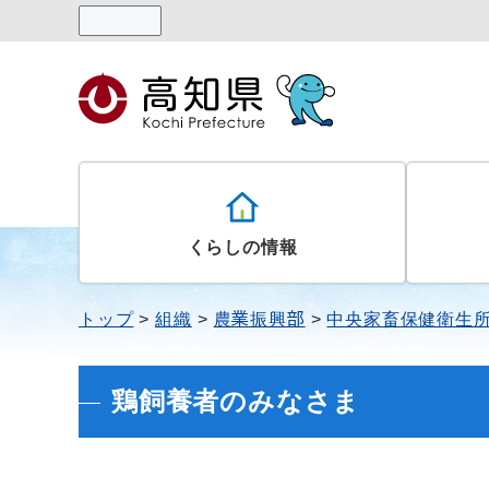
読み上げる
くらしの情報
トップ
組織
農業振興部
中央家畜保健衛生
鶏飼養者のみなさま