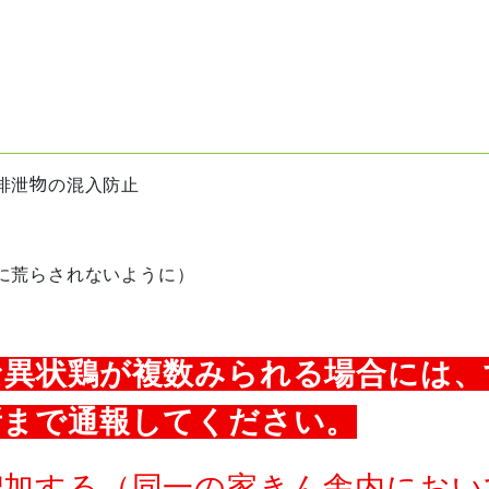
排泄物の混入防止
に荒らされないように）
な異状鶏が複数みられる場合には、
所まで通報してください。
増加する（同一の家きん舎内におい