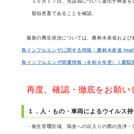
１０月１７日、当該鶏について遺伝子検査を実
疑似患畜であることを確認。
最新の発生状況については、農林水産省および
鳥インフルエンザに関する情報：農林水産省 (maff.g
鳥インフルエンザ関連情報（令和６年度） | 高知県 (koc
再度、確認・徹底をお願い
１．人・もの・車両によるウイルス持
・衛生管理区域、鶏舎への出入りの際の洗浄・