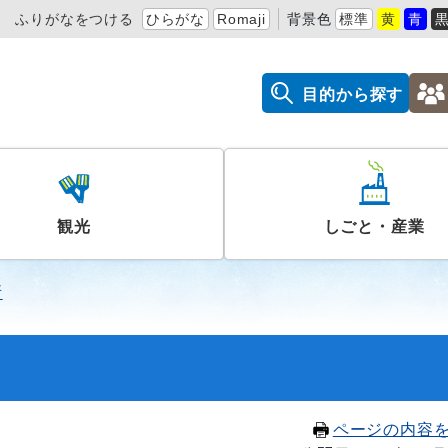
ふりがなをつける
ひらがな
Romaji
背景色
標準
黄
青
目的から探す
観光
しごと・産業
所
ページの内容