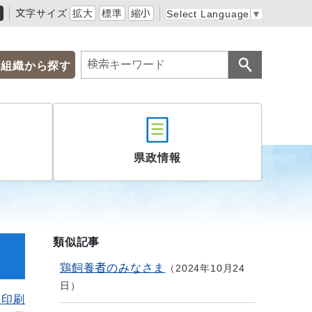
黒
文字サイズ
拡大
標準
縮小
Select Language
▼
組織から探す
県政情報
類似記事
鶏飼養者のみなさま
2024年10月24
日
を印刷