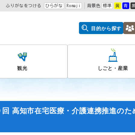
ふりがなをつける
ひらがな
Romaji
背景色
標準
黄
青
目的から探す
観光
しごと・産業
回 高知市在宅医療・介護連携推進のた