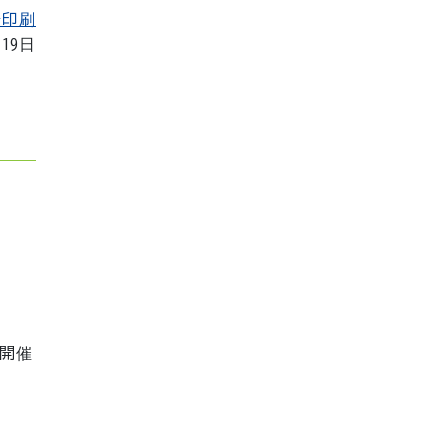
を印刷
月19日
開催