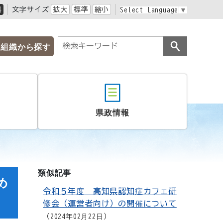
黒
文字サイズ
拡大
標準
縮小
Select Language
▼
組織から探す
県政情報
類似記事
め
令和５年度 高知県認知症カフェ研
修会（運営者向け）の開催について
2024年02月22日