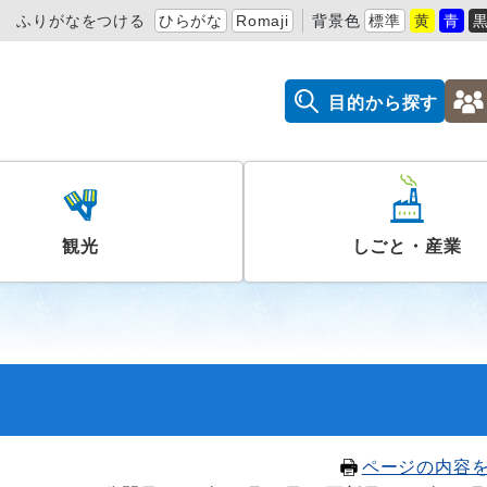
ふりがなをつける
ひらがな
Romaji
背景色
標準
黄
青
目的から探す
観光
しごと・産業
ページの内容