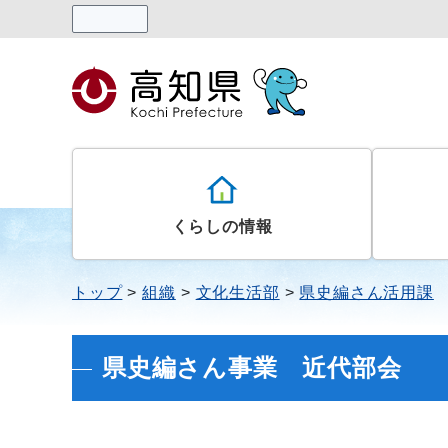
読み上げる
くらしの情報
トップ
組織
文化生活部
県史編さん活用課
県史編さん事業 近代部会