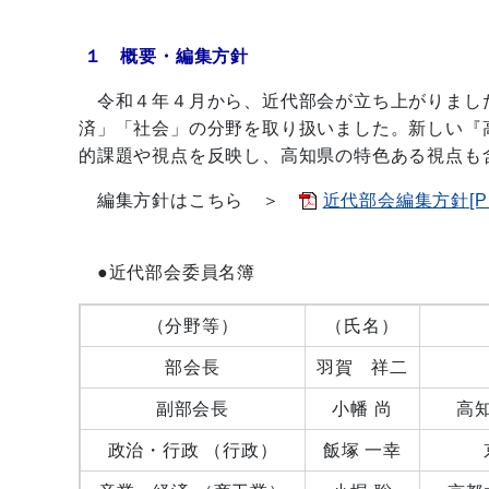
１ 概要・編集方針
令和４年４月から、近代部会が立ち上がりまし
済」「社会」の分野を取り扱いました。新しい『
的課題や視点を反映し、高知県の特色ある視点も
編集方針はこちら ＞
近代部会編集方針[PD
●近代部会委員名簿
（分野等）
（氏名）
部会長
羽賀 祥二
副部会長
小幡 尚
高
政治・行政 （行政）
飯塚 一幸