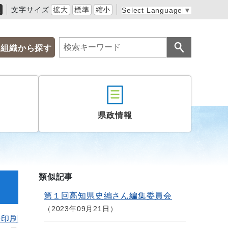
黒
文字サイズ
拡大
標準
縮小
Select Language
▼
組織から探す
県政情報
類似記事
第１回高知県史編さん編集委員会
2023年09月21日
を印刷