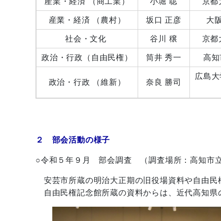
産業・経済 （商工業）
小堀 聡
京都
産業・経済 （農村）
坂口 正彦
大
社会・文化
谷川 穣
京都
政治・行政（自由民権）
筒井 秀一
高知
広島大
政治・行政 （維新）
奈良 勝司
２ 部会活動の様子
○令和５年９月 部会調査 （調査場所：高知市
安芸市所蔵の明治大正期の旧役場資料や自由民
自由民権記念館所蔵の資料からは、近代高知県