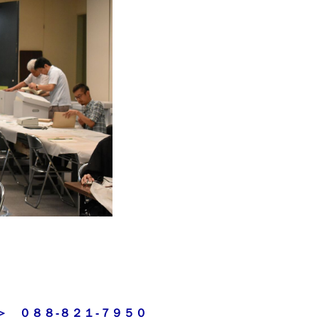
 ０８８-８２１-７９５０