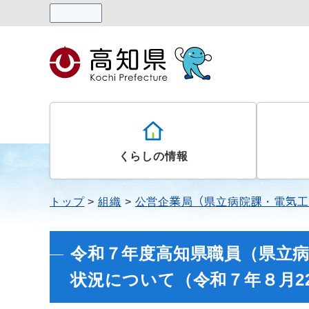
読み上げる
くらしの情報
トップ
組織
公営企業局（県立病院課・電気工
令和７年度高知県職員（県立
状況について（令和７年８月2