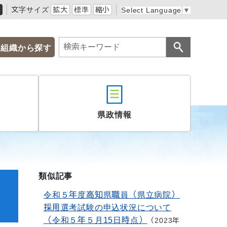
黒
文字サイズ
拡大
標準
縮小
Select Language
▼
組織から探す
県政情報
類似記事
込
令和５年度高知県職員（県立病院）
採用選考試験の申込状況について
（令和５年５月15日時点）
2023年