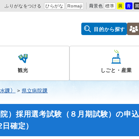
ふりがなをつける
ひらがな
Romaji
背景色
標準
黄
青
目的から探す
観光
しごと・産業
水課）
県立病院課
病院）採用選考試験（８月期試験）の申
2日確定）