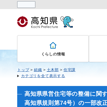
読み上げる
くらしの情報
トップ
組織
土木部
住宅課
カテゴリを全て表示する
高知県県営住宅等の整備に関す
高知県規則第74号）の一部改