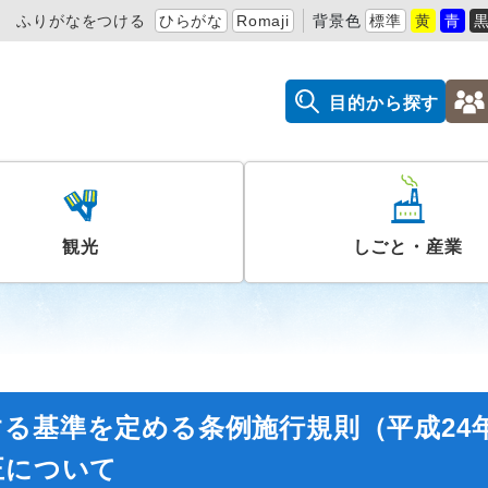
ふりがなをつける
ひらがな
Romaji
背景色
標準
黄
青
目的から探す
観光
しごと・産業
る基準を定める条例施行規則（平成24
正について