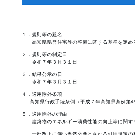
１．規則等の題名
高知県県営住宅等の整備に関する基準を定める
２．規則等の制定日
令和７年３月３１日
３．結果公示の日
令和７年３月３１日
４．適用除外条項
高知県行政手続条例（平成７年高知県条例第45
５．適用除外の理由
建築物のエネルギー消費性能の向上等に関する
一部改正に伴い当然必要とされる引用規定の