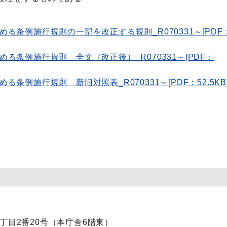
条例施行規則の一部を改正する規則_R070331～[PDF
条例施行規則 全文（改正後）_R070331～[PDF：
例施行規則 新旧対照表_R070331～[PDF：52.5KB
内1丁目2番20号（本庁舎6階東）