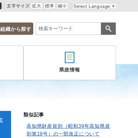
黒
文字サイズ
拡大
標準
縮小
Select Language
▼
組織から探す
県政情報
類似記事
年
高知県財産規則（昭和39年高知県規
則第19号）の一部改正について