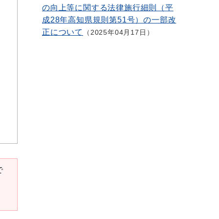
の向上等に関する法律施行細則（平
成28年高知県規則第51号）の一部改
正について
2025年04月17日
で