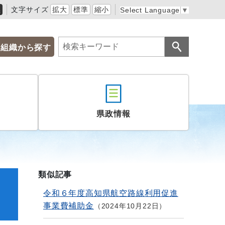
黒
文字サイズ
拡大
標準
縮小
Select Language
▼
組織から探す
県政情報
類似記事
キ
令和６年度高知県航空路線利用促進
事業費補助金
2024年10月22日