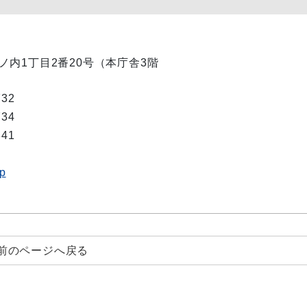
市丸ノ内1丁目2番20号（本庁舎3階
732
734
341
jp
前のページへ戻る