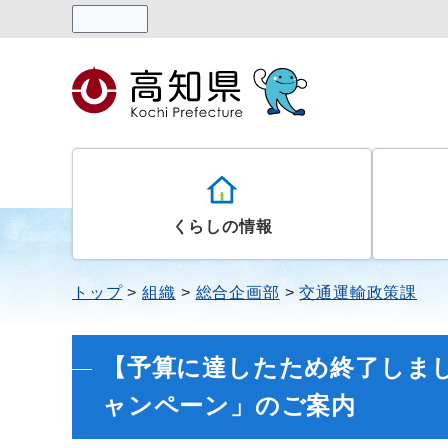
読み上げる
くらしの情報
トップ
組織
総合企画部
交通運輸政策課
【予算に達したため終了しま
ャンペーン」のご案内