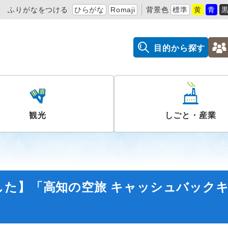
ふりがなをつける
ひらがな
Romaji
背景色
標準
黄
青
目的から探す
観光
しごと・産業
した】「高知の空旅 キャッシュバック