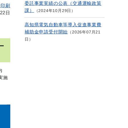
委託事業実績の公表（交通運輸政策
を印刷
課）
2024年10月29日
22日
高知県電気自動車等導入促進事業費
補助金申請受付開始
2026年07月21
日
ー
内
実施