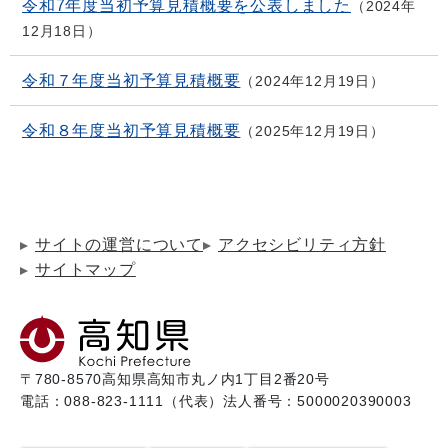
令和7年度当初予算見積概要を公表しました
2024年
12月18日
令和７年度当初予算見積概要
2024年12月19日
令和８年度当初予算見積概要
2025年12月19日
サイトの運営について
アクセシビリティ方針
サイトマップ
〒780-8570
高知県高知市丸ノ内1丁目2番20号
電話：088-823-1111（代表）
法人番号：5000020390003