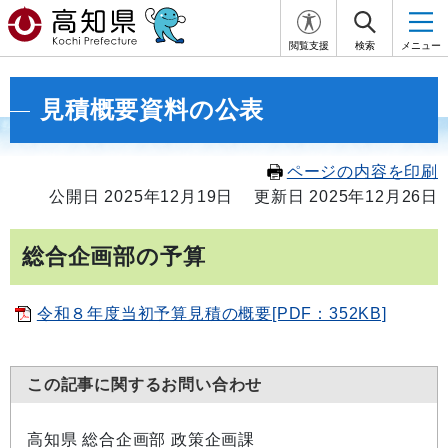
閲覧支援
検索
メニュー
見積概要資料の公表
ページの内容を印刷
公開日 2025年12月19日
更新日 2025年12月26日
総合企画部の予算
令和８年度当初予算見積の概要[PDF：352KB]
この記事に関するお問い合わせ
高知県 総合企画部 政策企画課