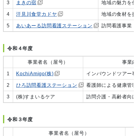
3
まきの宿
地域の魅力を
4
汗見川食堂カドヤ
地域の食材を
5
あいあーる訪問看護ステーション
訪問看護事業
令和４年度
事業者名（屋号）
事業
1
KochiAmigo(株)
インバウンドツアー
2
ひろ訪問看護ステーション
看護師による健康管
3
(株)すまいるケア
訪問介護・高齢者向
令和３年度
事業者名（屋号）