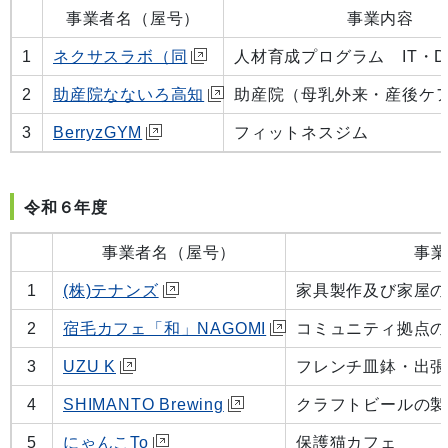
事業者名（屋号）
事業内容
1
ネクサスラボ（同
人材育成プログラム IT・
2
助産院なないろ高知
助産院（母乳外来・産後ケ
3
BerryzGYM
フィットネスジム
令和６年度
事業者名（屋号）
事業
1
(株)テナンズ
家具製作及び家屋の
2
宿毛カフェ「和」NAGOMI
コミュニティ拠点の
3
UZU K
フレンチ皿鉢・出張
4
SHIMANTO Brewing
クラフトビールの製
5
にゃんこTo
保護猫カフェ