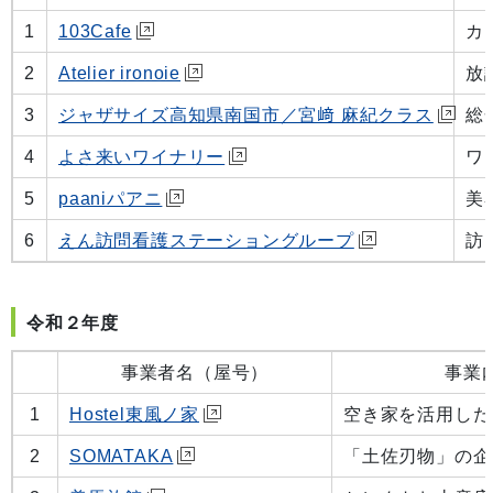
1
103Cafe
カ
2
Atelier ironoie
放
3
ジャザサイズ高知県南国市／宮﨑 麻紀クラス
総
4
よさ来いワイナリー
ワ
5
paaniパアニ
美
6
えん訪問看護ステーショングループ
訪
令和２年度
事業者名（屋号）
事業
1
Hostel東風ノ家
空き家を活用した
2
SOMATAKA
「土佐刃物」の企