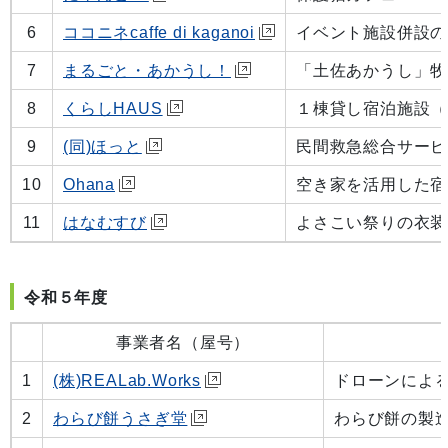
6
ココニネcaffe di kaganoi
イベント施設併設の
7
まるごと・あかうし！
「土佐あかうし」牧
8
くらしHAUS
１棟貸し宿泊施設（
9
(同)ほっと
民間救急総合サービ
10
Ohana
空き家を活用した宿
11
はなむすび
よさこい祭りの衣装
令和５年度
事業者名（屋号）
1
(株)REALab.Works
ドローンによ
2
わらび餅うさぎ堂
わらび餅の製