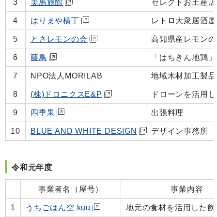
3
美馬旅館
セレクトお土産店
4
はりまや横丁
レトロ大衆居酒屋
5
とさレモンの会
高知県産レモンの
6
藤鳥
「はちきん地鶏」
7
NPO法人MORILAB
地域木材加工製品
8
(株)ドロニクスE&P
ドローンを活用し
9
四季果
出張料理
10
BLUE AND WHITE DESIGN
デザイン事務所
令和元年度
事業者名（屋号）
事業内容
1
うちごはん空 kuu
地元の食材を活用した飲