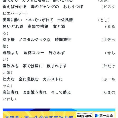
昼間から カツオと地酒に 酔いしれる
（お茶）
食えば分かる 海のギャングの おもうつぼ
（ビスタ
ヒエバーソー）
美酒に酔い ついでつがれて 土佐風情
（とし）
酔いどれ道 高知で構築 友と酒
（るる
る）
沈下橋 ノスタルジックな 時間旅行
（土佐っ
娘）
既読より 返杯スルー 許されず
（せち
い）
酒飲みも 家では嫁に 飲まれます
（外だけ
元気）
壮大な 空に息飲む カルストに
（ぷーち
ゃん）
高知寄れ まあ近う寄れ そして酔え
（たまの
いわし）