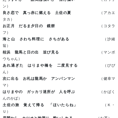
ン）
良さ恋で 真っ赤に燃える 土佐の夏
（アカエ
タカ）
お正月 だるま夕日の 鏡餅
（コタラ
フ）
海と山 さわち料理に さちがある
（沙緒
翁）
桂浜 龍馬と日の出 並び見る
（マンボ
ウちゃん）
あれ過ぎた はりまや橋を 二度見する
（ぴぴ
ん）
次に出る お札は龍馬か アンパンマン
（健幸マ
マ）
はりまやの ガッカリ迷所が 人を呼ぶ
（かばく
んのかば）
土佐の旅 覚えて帰る 「ほいたらね」
（Ｋ・
Ｕ）