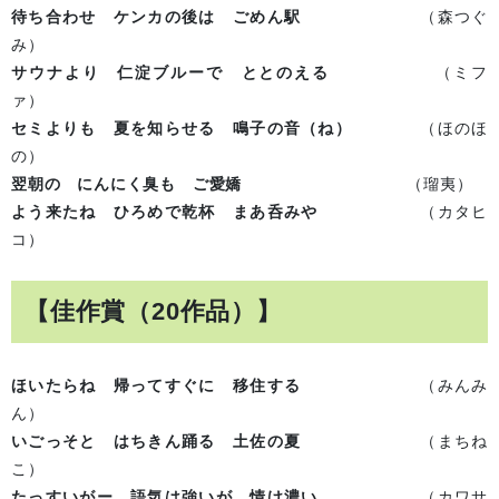
待ち合わせ ケンカの後は ごめん駅
（森つぐ
み）
サウナより 仁淀ブルーで ととのえる
（ミフ
ァ）
セミよりも 夏を知らせる 鳴子の音（ね）
（ほのほ
の）
翌朝の にんにく臭も ご愛嬌
（瑠夷）
よう来たね ひろめで乾杯 まあ呑みや
（カタヒ
コ）
【佳作賞（20作品）】
ほいたらね 帰ってすぐに 移住する
（みんみ
ん）
いごっそと はちきん踊る 土佐の夏
（まちね
こ）
たっすいがー 語気は強いが 情け濃い
（カワサ